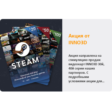
Акция от
INNO3D
Акция направлена на
стимуляцию продаж
видеокарт INNO3D 30й,
40й серии наших
партнеров. С
подробными
условиями акции для
конечного
пользователя, можете
ознакомиться на сайте