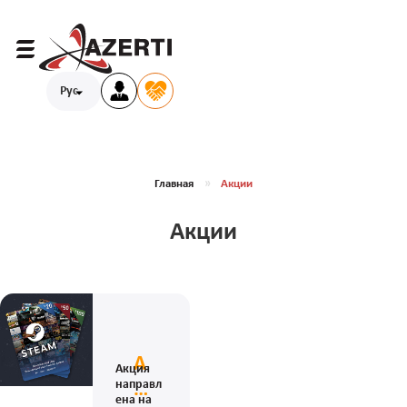
Рус
Главная
Акции
Акции
А
Акция
направл
к
ена на