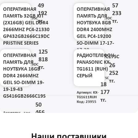
49
57
ОПЕРАТИВНАЯ
ОПЕРАТИВНАЯ
192
233
Артикул:
Артикул:
ПАМЯТЬ 32GB KIT
ПАМЯТЬ ДЛЯ
GP416GB2666C19SC
GP416GB2666C19DC
тг.
тг.
(2X16GB) GEIL DDR4
НОУТБУКА 8GB
Код: 23553
Код: 23555
2666MHZ PC4-21330
DDR4 2400MHZ
GP432GB2666C19DC
GEIL PC4-19200
PRISTINE SERIES
SO-DIMM 17-17-
17-39
125
ОПЕРАТИВНАЯ
РАДИОТЕЛЕФОН
GS48GB2400C17SC
818
Артикул:
ПАМЯТЬ ДЛЯ
PANASONIC KX-
GP432GB2666C19DC
26
тг.
НОУТБУКА 16GB
TG1611 (RUH)
Код: 23556
252
Артикул:
DDR4 2666MHZ
СЕРЫЙ
GS48GB2400C17SC
тг.
GEIL SO-DIMM 19-
Код: 23557
18
19-19-43
177
Артикул: KX-
GS416GB2666C19S
TG1611RUH
тг.
Код: 23955
50
456
Артикул:
Пред.
1
2
3
4
5
...
58
След.
Все
GS416GB2666C19S
тг.
Код: 23653
Наши поставщики