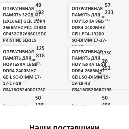
49
57
ОПЕРАТИВНАЯ
ОПЕРАТИВНАЯ
192
233
Артикул:
Артикул:
ПАМЯТЬ 32GB KIT
ПАМЯТЬ ДЛЯ
GP416GB2666C19SC
GP416GB2666C19DC
тг.
тг.
(2X16GB) GEIL DDR4
НОУТБУКА 8GB
Код: 23553
Код: 23555
2666MHZ PC4-21330
DDR4 2400MHZ
GP432GB2666C19DC
GEIL PC4-19200
PRISTINE SERIES
SO-DIMM 17-17-
17-39
125
ОПЕРАТИВНАЯ
ОПЕРАТИВНАЯ
GS48GB2400C17SC
818
Артикул:
ПАМЯТЬ ДЛЯ
ПАМЯТЬ ДЛЯ
GP432GB2666C19DC
26
тг.
НОУТБУКА 16GB
НОУТБУКА 16GB
Код: 23556
252
Артикул:
DDR4 2400MHZ
DDR4 2666MHZ
GS48GB2400C17SC
тг.
GEIL SO-DIMM 17-
GEIL SO-DIMM 19-
Код: 23557
17-17-39
19-19-43
GS416GB2400C17SC
GS416GB2666C19S
50
50
138
456
Артикул:
Артикул:
Пред.
1
2
3
4
5
...
58
След.
Все
GS416GB2400C17SC
GS416GB2666C19S
тг.
тг.
Код: 23558
Код: 23653
Наши поставщики