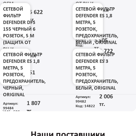
OEM
ОТ ВЧ И
СЕТЕВОЙ
СЕТЕВОЙ ФИЛЬТР
ИМПУЛЬСНЫХ
6 622
Артикул:
ФИЛЬТР
DEFENDER ES 1,8
ПОМЕХ, USB
IHAS124-14
тг.
Код: 17743
DEFENDER DFS
МЕТРА, 5
ЗАРЯДКА
155 ЧЕРНЫЙ 6
РОЗЕТОК,
2.1А)
РОЗЕТОК, 5 М
ПРЕДОХРАНИТЕЛЬ,
Артикул:
3 505
99751
(ЗАЩИТА ОТ
БЕЛЫЙ , ORIGINAL
Код:
тг.
ВЧ И
20642
1 722
Артикул:
СЕТЕВОЙ ФИЛЬТР
СЕТЕВОЙ ФИЛЬТР
ИМПУЛЬСНЫХ
99481
тг.
Код: 14821
DEFENDER ES 1,8
DEFENDER ES 3
ПОМЕХ)
МЕТРА, 5
МЕТРА, 5
Артикул:
3 051
99496
РОЗЕТОК,
РОЗЕТОК,
Код:
тг.
ПРЕДОХРАНИТЕЛЬ,
ПРЕДОХРАНИТЕЛЬ,
16203
ЧЕРНЫЙ,
БЕЛЫЙ, ORIGINAL
ORIGINAL
2 006
Артикул:
99482
1 807
тг.
Артикул:
Код: 14822
99484
тг.
1
2
3
4
5
...
58
След.
Все
Код: 15292
Наши поставщики