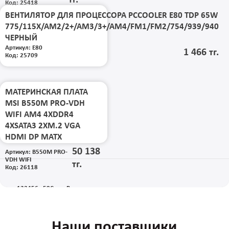
Код: 25418
ВЕНТИЛЯТОР ДЛЯ ПРОЦЕССОРА PCCOOLER E80 TDP 65W
775/115X/AM2/2+/AM3/3+/AM4/FM1/FM2/754/939/940
ЧЕРНЫЙ
Артикул: E80
1 466 тг.
Код: 25709
МАТЕРИНСКАЯ ПЛАТА
MSI B550M PRO-VDH
WIFI AM4 4XDDR4
4XSATA3 2XM.2 VGA
HDMI DP MATX
50 138
Артикул: B550M PRO-
VDH WIFI
тг.
Код: 26118
Пред.
1
2
3
4
5
6
...
59
След.
Все
Наши поставщики