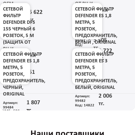
OEM
ОТ ВЧ И
СЕТЕВОЙ
СЕТЕВОЙ ФИЛЬТР
ИМПУЛЬСНЫХ
6 622
Артикул:
ФИЛЬТР
DEFENDER ES 1,8
ПОМЕХ, USB
IHAS124-14
тг.
Код: 17743
DEFENDER DFS
МЕТРА, 5
ЗАРЯДКА
155 ЧЕРНЫЙ 6
РОЗЕТОК,
2.1А)
РОЗЕТОК, 5 М
ПРЕДОХРАНИТЕЛЬ,
Артикул:
3 505
99751
(ЗАЩИТА ОТ
БЕЛЫЙ , ORIGINAL
Код:
тг.
ВЧ И
20642
1 722
Артикул:
СЕТЕВОЙ ФИЛЬТР
СЕТЕВОЙ ФИЛЬТР
ИМПУЛЬСНЫХ
99481
тг.
Код: 14821
DEFENDER ES 1,8
DEFENDER ES 3
ПОМЕХ)
МЕТРА, 5
МЕТРА, 5
Артикул:
3 051
99496
РОЗЕТОК,
РОЗЕТОК,
Код:
тг.
ПРЕДОХРАНИТЕЛЬ,
ПРЕДОХРАНИТЕЛЬ,
16203
ЧЕРНЫЙ,
БЕЛЫЙ, ORIGINAL
ORIGINAL
2 006
Артикул:
99482
1 807
тг.
Артикул:
Код: 14822
99484
тг.
1
2
3
4
5
...
58
След.
Все
Код: 15292
Наши поставщики